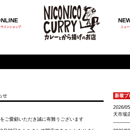
NLINE
NE
イン
ショップ
ニュー
らせ
新着ブ
2026/05
天市場店O
URRYをご愛顧いただき誠に有難うございます