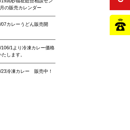
/19
高砂福祉総合相談セン
3月の販売カレンダー
/07
カレーうどん販売開
/10
6/1より冷凍カレー価格
いたします。
/23
冷凍カレー 販売中！