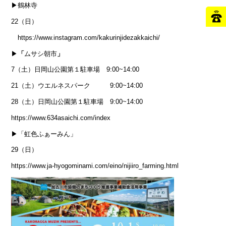
▶鶴林寺
22（日）
https://www.instagram.com/kakurinjidezakkaichi/
▶
「
ムサシ朝市
」
7（土）日岡山公園第１駐車場 9:00~14:00
21（土）ウエルネスパーク 9:00~14:00
28（土）日岡山公園第１駐車場 9:00~14:00
https://www.634asaichi.com/index
▶「虹色ふぁーみん」
29（日）
https://www.ja-hyogominami.com/eino/nijiiro_farming.html